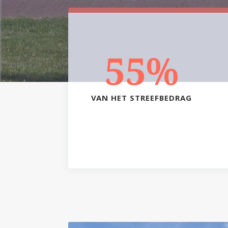
55
%
VAN HET STREEFBEDRAG