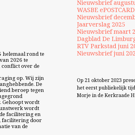
Nieuwsbrief august
WASBE ePOSTCARD 
Nieuwsbrief decemb
Jaarverslag 2025
Nieuwsbrief maart 
Dagblad De Limburg
RTV Parkstad juni 2
Nieuwsbrief juni 20
5 helemaal rond te
van 2026 te
 conflict over de
aging op. Wij zijn
Op 21 oktober 2023 pres
belanghebbende. De
het eerst publiekelijk tij
diend beroep tegen
Morje in de Kerkraade H
ongegrond
r. Gehoopt wordt
kunstwerk wordt
 facilitering en
, facilitering door
atie van de