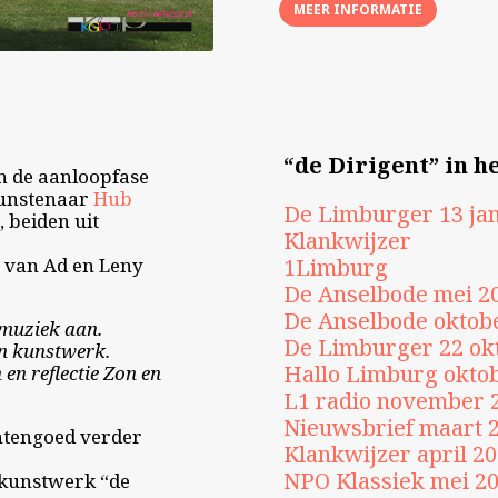
MEER INFORMATIE
“de Dirigent” in h
In de aanloopfase
kunstenaar
Hub
De Limburger 13 jan
s
, beiden uit
Klankwijzer
e van Ad en Leny
1Limburg
De Anselbode mei 2
De Anselbode oktob
 muziek aan.
De Limburger 22 ok
en kunstwerk.
Hallo Limburg okto
en reflectie Zon en
L1 radio november 
Nieuwsbrief maart 
htengoed verder
Klankwijzer april 2
NPO Klassiek mei 2
f kunstwerk “de