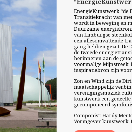
“EnergieKunstwer
EnergieKunstwerk “de D
Transitiekracht van men
wordt in beweging en m
Duurzame energiebronne
van Limburgse steenkol
een allesomvattende tra
gang hebben gezet. De D
de tweede energietransit
herinneren aan de getoo
voormalige Mijnstreek.
inspiratiebron zijn voo
Zon en Wind zijn de Dir
maatschappelijk verbin
verenigingsmuziek cultu
kunstwerk een gedeelte 
gecomponeerd symfoni
Componist: Hardy Merte
Vormgever kunstwerk: