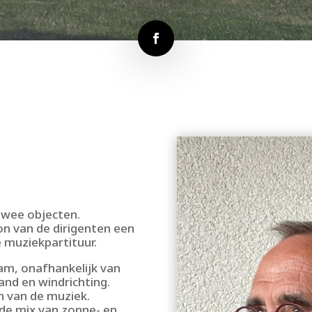
twee objecten.
on van de dirigenten een
 muziekpartituur.
am, onafhankelijk van
nd en windrichting.
n van de muziek.
e mix van zonne- en